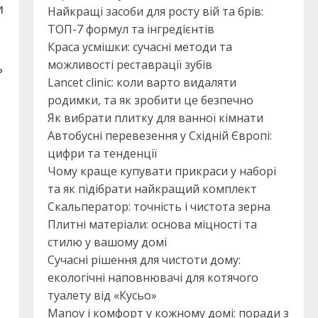
и
Найкращі засоби для росту вій та брів:
ТОП-7 формул та інгредієнтів
Краса усмішки: сучасні методи та
можливості реставрації зубів
ь
Lancet clinic: коли варто видаляти
родимки, та як зробити це безпечно
Як вибрати плитку для ванної кімнати
Автобусні перевезення у Східній Європі:
цифри та тенденції
,
Чому краще купувати прикраси у наборі
та як підібрати найкращий комплект
Скальператор: точність і чистота зерна
Плитні матеріали: основа міцності та
стилю у вашому домі
Сучасні рішення для чистоти дому:
екологічні наповнювачі для котячого
туалету від «Кусьо»
Manov і комфорт у кожному домі: поради з