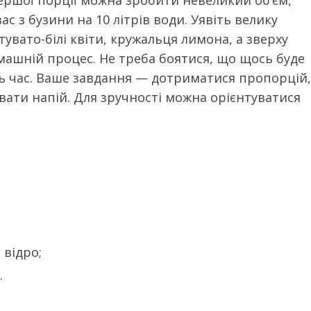
ршої порції можна зробити невеликий об’єм,
ас з бузини на 10 літрів води. Уявіть велику
тувато-білі квіти, кружальця лимона, а зверху
машній процес. Не треба боятися, що щось буде
ть час. Ваше завдання — дотриматися пропорцій,
вати напій. Для зручності можна орієнтуватися
 відро;
.