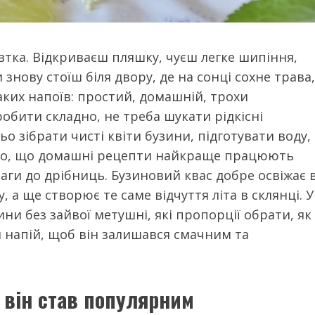
овтка. Відкриваєш пляшку, чуєш легке шипіння,
знову стоїш біля двору, де на сонці сохне трава,
таких напоїв: простий, домашній, трохи
робити складно, не треба шукати рідкісні
о зібрати чисті квіти бузини, підготувати воду,
аємо, що домашні рецепти найкраще працюють
уваги до дрібниць. Бузиновий квас добре освіжає 
, а ще створює те саме відчуття літа в склянці. У
ини без зайвої метушні, які пропорції обрати, як
ий напій, щоб він залишався смачним та
у він став популярним