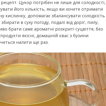
 рецепт. Цукор потрібен не лише для солодкості,
шувати його кількість, якщо ви хочете отримати
у кислинку, допомагає збалансувати солодкість 
бирати в суху погоду, подалі від доріг, пилу,
во брати саме ароматні розкриті суцвіття, без
і продукти якісні, домашній квас з бузини
очеться налити ще раз.