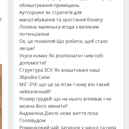
облаштування приміщень
Аутсорсинг як стратегія для
і
масштабування та зростання бізнесу
Лохина: маленька ягода з великим
потенціалом
Ох, це похмілля! Що робити, щоб стало
легше?
Укуси комах: Як розпізнати і чим собі
допомогти?
Структура ЗСУ: Як влаштовані наші
Збройні Сили
МіГ-31К: що це за літак і чому він такий
небезпечний?
Розмір грудей: що на нього впливає і чи
можна його змінити?
Анджеліна Джолі: нове життя поза
Голлівудом
Ромашковий чай: затишок у чашці та сила