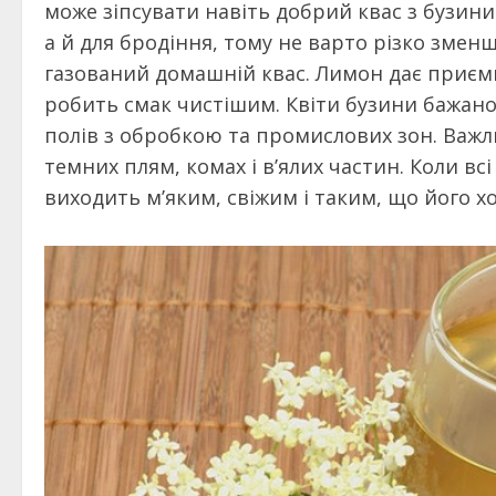
може зіпсувати навіть добрий квас з бузини
а й для бродіння, тому не варто різко змен
газований домашній квас. Лимон дає приємн
робить смак чистішим. Квіти бузини бажано з
полів з обробкою та промислових зон. Важли
темних плям, комах і в’ялих частин. Коли вс
виходить м’яким, свіжим і таким, що його х