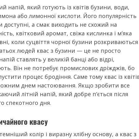
 напій, який готують із квітів бузини, води,
имона або лимонної кислоти. Його популярність
и доступні, а смак виходить не схожий на
ість, квітковий аромат, свіжа кислинка і м’яка
рвні, коли суцвіття чорної бузини розкриваються
атьох людей квас з бузини — це не просто
апій ставлять у великій банці або відрі,
ють. Він не потребує промислових дріжджів, бо
устити процес бродіння. Саме тому квас із квіті
 кожним днем настоювання. Якщо зробити все
аючий літній напій, який добре п’ється після
о спекотного дня.
вичайного квасу
емніший колір і виразну хлібну основу, а квас з