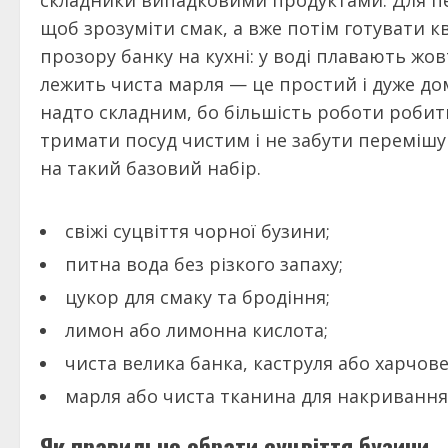
складники випадковими продуктами. Для пе
щоб зрозуміти смак, а вже потім готувати кв
прозору банку на кухні: у воді плавають жов
лежить чиста марля — це простий і дуже до
надто складним, бо більшість роботи роби
тримати посуд чистим і не забути перемішу
на такий базовий набір.
свіжі суцвіття чорної бузини;
питна вода без різкого запаху;
цукор для смаку та бродіння;
лимон або лимонна кислота;
чиста велика банка, каструля або харчове
марля або чиста тканина для накривання
Як правильно обрати суцвіття бузини