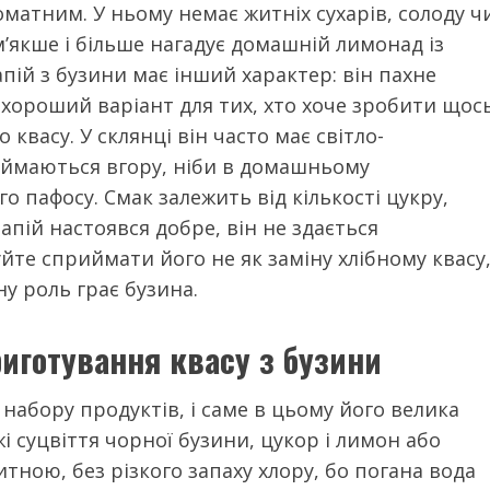
оматним. У ньому немає житніх сухарів, солоду ч
м’якше і більше нагадує домашній лимонад із
ій з бузини має інший характер: він пахне
е хороший варіант для тих, хто хоче зробити щос
квасу. У склянці він часто має світло-
діймаються вгору, ніби в домашньому
о пафосу. Смак залежить від кількості цукру,
напій настоявся добре, він не здається
йте сприймати його не як заміну хлібному квасу
ну роль грає бузина.
риготування квасу з бузини
 набору продуктів, і саме в цьому його велика
і суцвіття чорної бузини, цукор і лимон або
тною, без різкого запаху хлору, бо погана вода