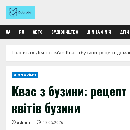
Перейти
к
содержимому
UA
RU
АВТО
БУДІВНИЦТВО
ДІМ ТА СІМ’Я
ДІТИ
Головна
»
Дім та сім’я
»
Квас з бузини: рецепт дома
Дім та сім’я
Квас з бузини: рецеп
квітів бузини
admin
18.05.2026