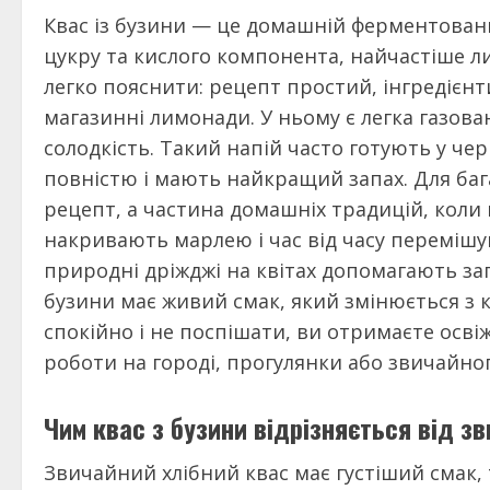
Квас із бузини — це домашній ферментований
цукру та кислого компонента, найчастіше л
легко пояснити: рецепт простий, інгредієнт
магазинні лимонади. У ньому є легка газован
солодкість. Такий напій часто готують у че
повністю і мають найкращий запах. Для баг
рецепт, а частина домашніх традицій, коли н
накривають марлею і час від часу перемішу
природні дріжджі на квітах допомагають зап
бузини має живий смак, який змінюється з
спокійно і не поспішати, ви отримаєте освіж
роботи на городі, прогулянки або звичайног
Чим квас з бузини відрізняється від з
Звичайний хлібний квас має густіший смак, т