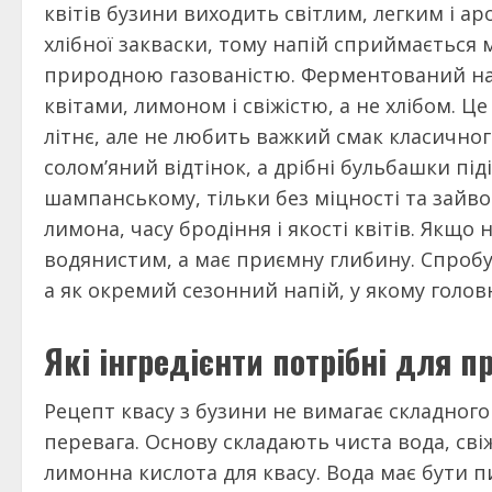
квітів бузини виходить світлим, легким і ар
хлібної закваски, тому напій сприймається 
природною газованістю. Ферментований нап
квітами, лимоном і свіжістю, а не хлібом. Ц
літнє, але не любить важкий смак класичного 
солом’яний відтінок, а дрібні бульбашки пі
шампанському, тільки без міцності та зайвог
лимона, часу бродіння і якості квітів. Якщо 
водянистим, а має приємну глибину. Спробу
а як окремий сезонний напій, у якому голов
Які інгредієнти потрібні для п
Рецепт квасу з бузини не вимагає складного
перевага. Основу складають чиста вода, свіж
лимонна кислота для квасу. Вода має бути пи