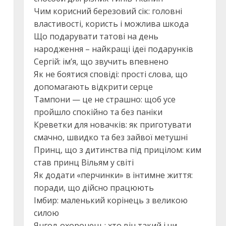
Чим корисний березовий сік: головні
властивості, користь і можлива шкода
Що подарувати татові на день
народження – найкращі ідеї подарунків
Сергій: ім’я, що звучить впевнено
Як не боятися сповіді: прості слова, що
допомагають відкрити серце
Тампони — це не страшно: щоб усе
пройшло спокійно та без паніки
Креветки для новачків: як приготувати
смачно, швидко та без зайвої метушні
Принц, що з дитинства під прицілом: ким
став принц Вільям у світі
Як додати «перчинки» в інтимне життя:
поради, що дійсно працюють
Імбир: маленький корінець з великою
силою
Янгол-охоронець: хто він такий і чи