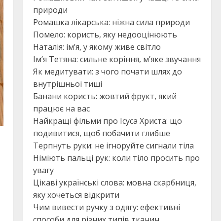
природи
Ромашка лікарська: ніжна сила природи
Помело: користь, яку недооцінюють
Наталія: ім’я, у якому живе світло
Ім’я Тетяна: сильне коріння, м’яке звучання
Як медитувати: з чого почати шлях до
внутрішньої тиші
Банани користь: жовтий фрукт, який
працює на вас
Найкращі фільми про Ісуса Христа: що
подивитися, щоб побачити глибше
Терпнуть руки: не ігноруйте сигнали тіла
Німіють пальці рук: коли тіло просить про
увагу
Цікаві українські слова: мовна скарбниця,
яку хочеться відкрити
Чим вивести ручку з одягу: ефективні
способи для різних типів тканин