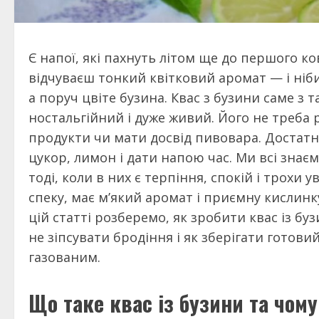
Є напої, які пахнуть літом ще до першого к
відчуваєш тонкий квітковий аромат — і ніби 
а поруч цвіте бузина. Квас з бузини саме з 
ностальгійний і дуже живий. Його не треба 
продукти чи мати досвід пивовара. Достатнь
цукор, лимон і дати напою час. Ми всі зн
тоді, коли в них є терпіння, спокій і трохи 
спеку, має м’який аромат і приємну кислинку
цій статті розберемо, як зробити квас із буз
не зіпсувати бродіння і як зберігати готов
газованим.
Що таке квас із бузини та чом