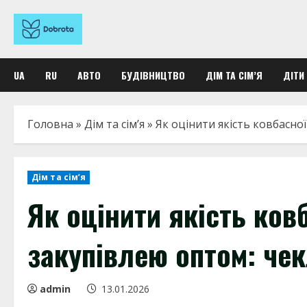
Перейти
к
содержимому
UA
RU
АВТО
БУДІВНИЦТВО
ДІМ ТА СІМ’Я
ДІТИ
Головна
»
Дім та сім’я
»
Як оцінити якість ковбасно
Дім та сім’я
Як оцінити якість ков
закупівлею оптом: чек
admin
13.01.2026