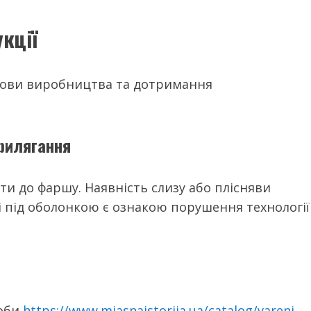
кції
мови виробництва та дотримання
прилягання
ти до фаршу. Наявність слизу або плісняви
і під оболонкою є ознакою порушення технології
оби
https://www.mjasnaistorija.ua/catalog/vareni-