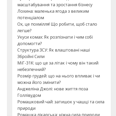
масштабування та зростання бізнесу
Лохина: маленька ягода з великим
потенціалом
Ох, це похмілля! Що робити, щоб стало
легше?
Укуси комах: Як розпізнати і чим собі
допомогти?
Структура ЗСУ: Як влаштовані наші
Збройні Сили
МіГ-31К: що це за літак і чому він такий
небезпечний?
Розмір грудей: що на нього впливає і чи
можна його змінити?
Анджеліна Джолі: нове життя поза
Голлівудом
Ромашковий чай: затишок у чашці та сила
природи
Ромашка лікарська: ніжна сила природи