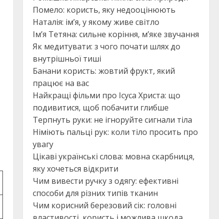
Помело: користь, яку недооцінюють
Наталія: ім’я, у якому живе світло
Ім’я Тетяна: сильне коріння, м’яке звучання
Як медитувати: з чого почати шлях до
внутрішньої тиші
Банани користь: жовтий фрукт, який
працює на вас
Найкращі фільми про Ісуса Христа: що
подивитися, щоб побачити глибше
Терпнуть руки: не ігноруйте сигнали тіла
Німіють пальці рук: коли тіло просить про
увагу
Цікаві українські слова: мовна скарбниця,
яку хочеться відкрити
Чим вивести ручку з одягу: ефективні
способи для різних типів тканин
Чим корисний березовий сік: головні
властивості, користь і можлива шкода