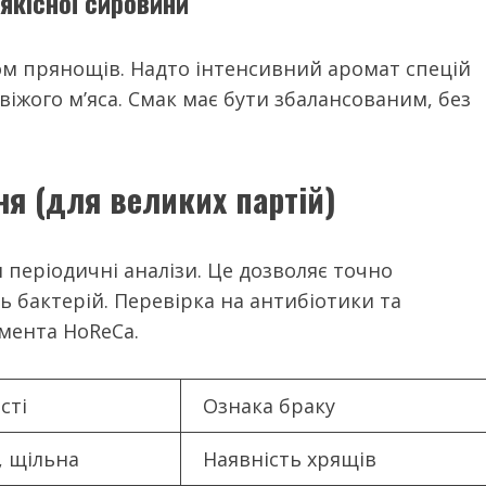
еякісної сировини
ом прянощів. Надто інтенсивний аромат спецій
іжого м’яса. Смак має бути збалансованим, без
ня (для великих партій)
періодичні аналізи. Це дозволяє точно
ть бактерій. Перевірка на антибіотики та
мента HoReCa.
сті
Ознака браку
, щільна
Наявність хрящів