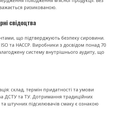
ердження походження м’ясної продукції. Без
вважається ризикованою.
рні свідоцтва
нтами, що підтверджують безпеку сировини.
 ISO та HACCP. Виробники з досвідом понад 70
 налагоджену систему внутрішнього аудиту, що
ція: склад, термін придатності та умови
за ДСТУ та ТУ. Дотримання традиційних
 та штучних підсилювачів смаку є ознакою