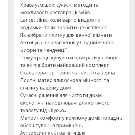
Краса усмішки: сучасні методи та
можливості реставрації зубів
Lancet clinic: коли варто видаляти
родимки, та як зробити це безпечно
Як вибрати плитку для ванної кімнати
Автобусні перевезення у Східній Європі:
цифри та тенденції
Чому краще купувати прикраси у наборі
та як підібрати найкращий комплект
Скальператор: точність і чистота зерна
Плитні матеріали: основа міцності та
стилю у вашому домі
Сучасні рішення для чистоти дому:
екологічні наповнювачі для котячого
туалету від «Кусьо»
Manov і комфорт у кожному домі: поради з
облаштування приміщень
Аутсорсинг як стратегія для