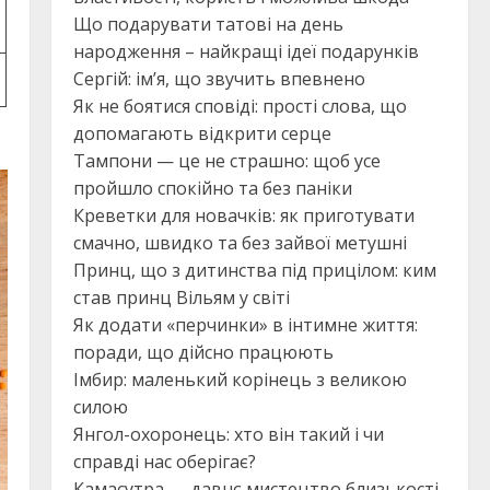
Що подарувати татові на день
народження – найкращі ідеї подарунків
Сергій: ім’я, що звучить впевнено
Як не боятися сповіді: прості слова, що
допомагають відкрити серце
Тампони — це не страшно: щоб усе
пройшло спокійно та без паніки
Креветки для новачків: як приготувати
смачно, швидко та без зайвої метушні
Принц, що з дитинства під прицілом: ким
став принц Вільям у світі
Як додати «перчинки» в інтимне життя:
поради, що дійсно працюють
Імбир: маленький корінець з великою
силою
Янгол-охоронець: хто він такий і чи
справді нас оберігає?
Камасутра — давнє мистецтво близькості,