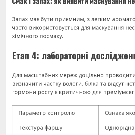
Смак і запах: як виявити маскування н
Запах має бути приємним, з легким аромат
часто використовується для маскування несв
хімічного посмаку.
Етап 4: лабораторні досліджен
Для масштабних мереж доцільно проводити 
визначити частку вологи, білка та відсутніс
гормони росту є критичною для преміумсег
Параметр контролю
Ознака яко
Текстура фаршу
Однорідна