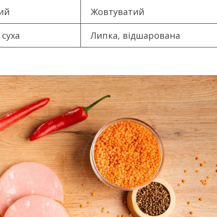
ий
Жовтуватий
 суха
Липка, відшарована