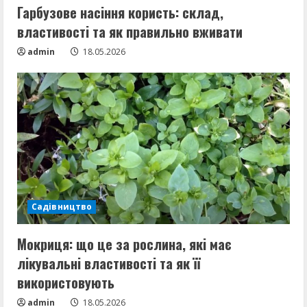
н
Гарбузове насіння користь: склад,
и
властивості та як правильно вживати
е
admin
18.05.2026
Садівництво
Мокриця: що це за рослина, які має
лікувальні властивості та як її
використовують
admin
18.05.2026