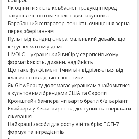
комірок
Як оцінити якість ковбасної продукції перед
закупівлею оптом: чекліст для закупника
Барабанний сепаратор: точність очищення зерна
перед зберіганням
Пульт від кондиціонера: маленький девайс, що
керує кліматом у домі
LIVOLO – український вибір у європейському
форматі: якість, дизайн, надійність
Що таке фулфілмент і чим він відрізняється від
класичної складської логістики
Як GlowBeauty допомагає українкам знайомитися
з культовими брендами США та Європи
Кронштейн бампера: чи варто брати б/в варіант
Елайнери у Києві: вартість, доступність і переваги
лікування
Найкращі засоби для росту вій та брів: ТОП-7
формул та інгредієнтів