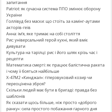
запитання
Patriot: як сучасна система ППО змінює оборону
України
Голлівуд без маски: що стоїть за камінг-аутами
акторів-геїв
Анна: ім’я, яке тримає на собі століття
Рис: універсальний герой кухні, який вміє
дивувати
Культура на тарілці: рис і його шлях крізь час і
рецепти
Математика смерті: як працює балістична ракета
і чому її бояться найбільше
Х-47М2 «Кинджал»: гіперзвуковий козир чи
переоцінена зброя?
Скільки людей має бути в бригаді: правда без
шаблонів
Як сказати щось більше, ніж просто «доброго
ранку»: сила простого побажання гарного дня