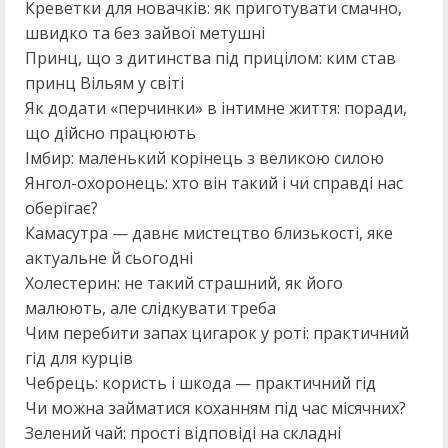
Креветки для новачків: як приготувати смачно,
швидко та без зайвої метушні
Принц, що з дитинства під прицілом: ким став
принц Вільям у світі
Як додати «перчинки» в інтимне життя: поради,
що дійсно працюють
Імбир: маленький корінець з великою силою
Янгол-охоронець: хто він такий і чи справді нас
оберігає?
Камасутра — давнє мистецтво близькості, яке
актуальне й сьогодні
Холестерин: не такий страшний, як його
малюють, але слідкувати треба
Чим перебити запах цигарок у роті: практичний
гід для курців
Чебрець: користь і шкода — практичний гід
Чи можна займатися коханням під час місячних?
Зелений чай: прості відповіді на складні