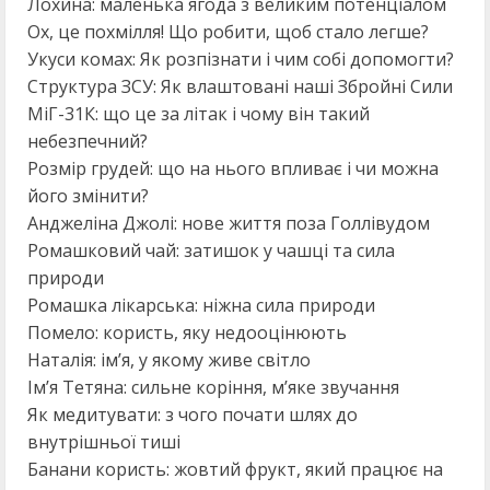
Лохина: маленька ягода з великим потенціалом
Ох, це похмілля! Що робити, щоб стало легше?
Укуси комах: Як розпізнати і чим собі допомогти?
Структура ЗСУ: Як влаштовані наші Збройні Сили
МіГ-31К: що це за літак і чому він такий
небезпечний?
Розмір грудей: що на нього впливає і чи можна
його змінити?
Анджеліна Джолі: нове життя поза Голлівудом
Ромашковий чай: затишок у чашці та сила
природи
Ромашка лікарська: ніжна сила природи
Помело: користь, яку недооцінюють
Наталія: ім’я, у якому живе світло
Ім’я Тетяна: сильне коріння, м’яке звучання
Як медитувати: з чого почати шлях до
внутрішньої тиші
Банани користь: жовтий фрукт, який працює на