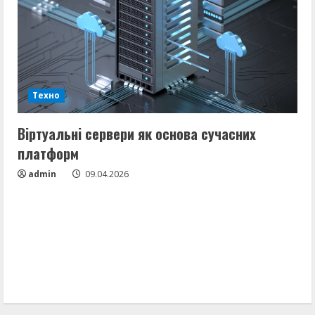
Техно
Віртуальні сервери як основа сучасних
Як
платформ
a
admin
09.04.2026