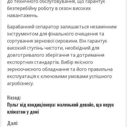
до технічного обслуговування, що гарантує
безперебійну роботу в сезон високих
навантажень.
Барабанний сепаратор залишається незамінним
інструментом для фінального очищення та
сортування зернової сировини. Він гарантує
високий ступінь чистоти, необхідний для
довготривалого зберігання та дотримання
експортних стандартів. Вибір якісного
зерноочисного обладнання та його правильна
експлуатація є ключовими умовами успішного
агробізнесу.
П
Назад:
Пульт від кондиціонера: маленький девайс, що керує
р
кліматом у домі
о
Далі: