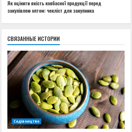
Як оцінити якість ковбасної продукції перед
д
закупівлею оптом: чекліст для закупника
о
л
СВЯЗАННЫЕ ИСТОРИИ
ж
и
т
ь
ч
т
е
Садівництво