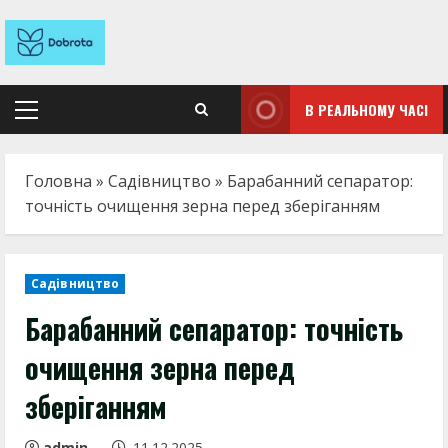
Перейти
к
содержимому
В РЕАЛЬНОМУ ЧАСІ
Основное
меню
Головна
»
Садівництво
»
Барабанний сепаратор:
точність очищення зерна перед зберіганням
Садівництво
Барабанний сепаратор: точність
очищення зерна перед
зберіганням
admin
11.12.2025