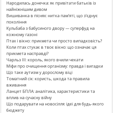
Народилась донечка: як привітати батьків із
найніжнішим дивом
Вишиванка в піснях: нитка пам’яті, що з’єднує
покоління
Кульбаба з бабусиного двору — суперфуд на
кожному газоні
Птах і вікно: прикмета чи просто випадковість?
Коли птах стукає в твоє вікно: що означає ця
прикмета насправді?
Чарльз ІІІ: король, якого вчили чекати
Міфи про очищення організму: правда і вигадки
Що таке аутизм у дорослому віці
Томатний сік: користь, шкода та правила
вживання
Ланцет БПЛА: аналітика, характеристики та
вплив на сучасну війну
Що подарувати на новосілля: ідеї для будь-якого
бюджету