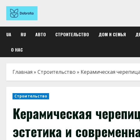
Перейти
к
содержимому
UA
RU
АВТО
СТРОИТЕЛЬСТВО
ДОМ И СЕМЬЯ
Д
О НАС
Главная
»
Строительство
»
Керамическая черепица
Строительство
Керамическая черепиц
эстетика и современн